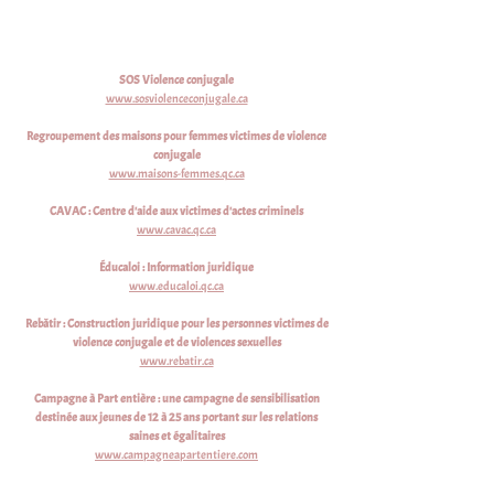
SOS Violence conjugale
www.sosviolenceconjugale.ca
Regroupement des maisons pour femmes victimes de violence
conjugale
www.maisons-femmes.qc.ca
CAVAC : Centre d'aide aux victimes d'actes criminels
www.cavac.qc.ca
Éducaloi : Information juridique
www.educaloi.qc.ca
Rebâtir : Construction juridique pour les personnes victimes de
violence conjugale et de violences sexuelles
www.rebatir.ca
Campagne à Part entière : une campagne de sensibilisation
destinée aux jeunes de 12 à 25 ans portant sur les relations
saines et égalitaires
www.campagneapartentiere.com
Milieux de travail alliés contre la violence conjugale